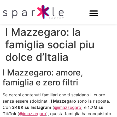
I Mazzegaro: la
famiglia social piu
dolce d’Italia
I Mazzegaro: amore,
famiglia e zero filtri
Se cerchi contenuti familiari che ti scaldano il cuore
senza essere sdolcinati,
I Mazzegaro
sono la risposta.
Con
346K su Instagram
(
@imazzegaro
) e
1.7M su
TikTok
(
@imazzegaro
), questa famiglia ha conquistato i