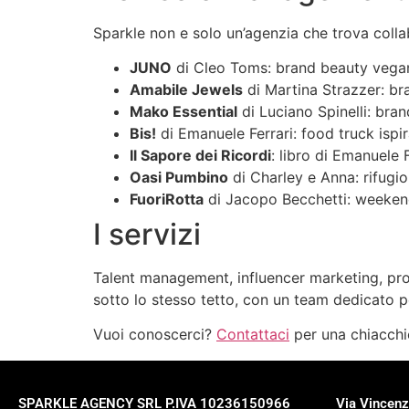
Sparkle non e solo un’agenzia che trova collab
JUNO
di Cleo Toms: brand beauty vegan,
Amabile Jewels
di Martina Strazzer: bra
Mako Essential
di Luciano Spinelli: bra
Bis!
di Emanuele Ferrari: food truck ispir
Il Sapore dei Ricordi
: libro di Emanuele 
Oasi Pumbino
di Charley e Anna: rifugio
FuoriRotta
di Jacopo Becchetti: weekend 
I servizi
Talent management, influencer marketing, pro
sotto lo stesso tetto, con un team dedicato p
Vuoi conoscerci?
Contattaci
per una chiacchi
SPARKLE AGENCY SRL P.IVA 10236150966
Via Vincenz