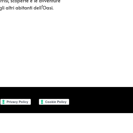
rrisi, scoperte e le avventure
li altri abitanti dell’Oasi.