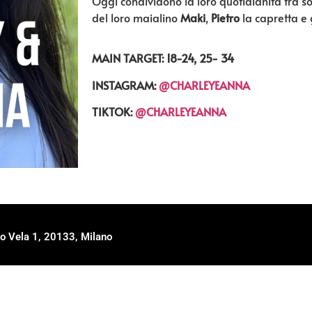
Oggi condividono la loro
quotidianità
tra so
del loro maialino
Maki
,
Pietro
la capretta e g
MAIN TARGET: 18-24, 25- 34
INSTAGRAM:
@CHARLEYEANNA
TIKTOK:
@CHARLEYEANNA
o Vela 1, 20133, Milano