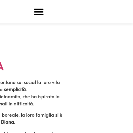
A
ontano sui social la loro vita
la
semplicità
.
vietnamita, che ha ispirato la
ali in difficoltà.
boreale, la loro famiglia si è
a
Diana
.