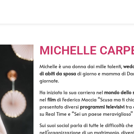
MICHELLE CARP
Michelle è una donna dai mille talenti,
wedd
di abiti da sposa
di giorno e
mamma
di Dan
giornate.
Ha iniziato la sua carriera nel
mondo dello 
nel
film
di Federico Moccia “Scusa ma ti ch
presentato diversi
programmi televisivi
tra 
su Real Time e “Sei un paese meraviglioso” 
Sui suoi social parla di tutte le difficoltà ch
nell’organizzazione di un matrimonio, dive