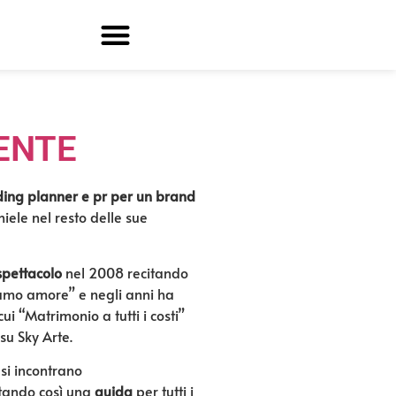
ENTE
ing planner
e pr
per un brand
iele nel resto delle sue
spettacolo
nel 2008 recitando
iamo amore” e negli anni ha
cui “Matrimonio a tutti i costi”
su Sky Arte.
e si incontrano
ntando così una
guida
per tutti i